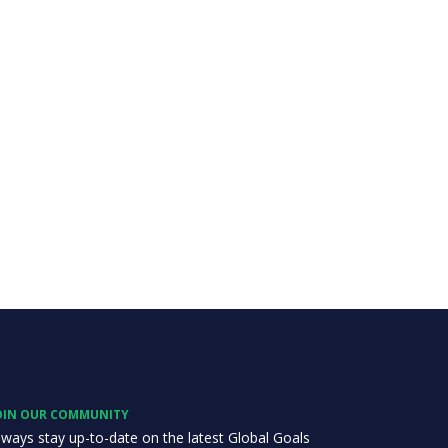
OIN OUR COMMUNITY
lways stay up-to-date on the latest Global Goals