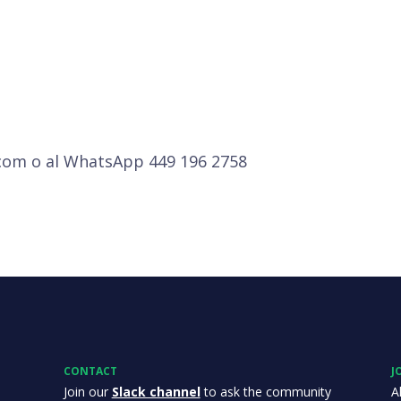
com o al WhatsApp 449 196 2758
CONTACT
J
Join our
Slack channel
to ask the community
A